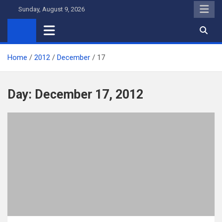
Skip
Sunday, August 9, 2026
to
content
Home
2012
December
17
Day:
December 17, 2012