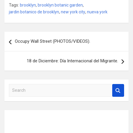
Tags:
brooklyn
,
brooklyn botanic garden
,
jardin botanico de brooklyn
,
new york city
,
nueva york
Post
Occupy Wall Street (PHOTOS/VIDEOS).
navigation
18 de Diciembre: Día Internacional del Migrante.
S
e
a
r
c
h