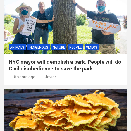
ANIMALS
INDIGENOUS
NATURE
PEOPLE
VIDEOS
NYC mayor will demolish a park. People will do
Civil disobedience to save the park.
5 years ago
Javier