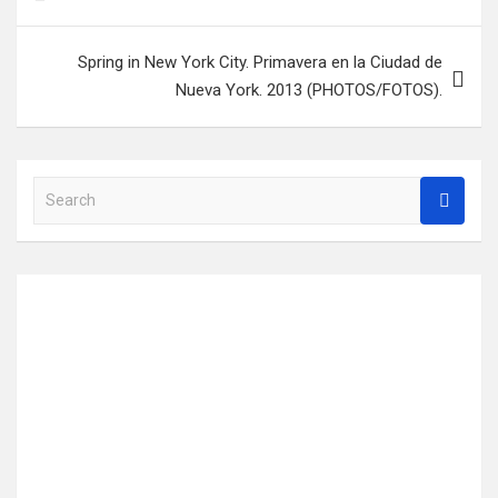
navigation
Spring in New York City. Primavera en la Ciudad de
Nueva York. 2013 (PHOTOS/FOTOS).
S
e
a
r
c
h