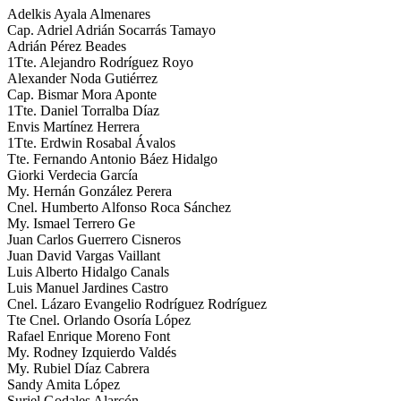
Adelkis Ayala Almenares
Cap. Adriel Adrián Socarrás Tamayo
Adrián Pérez Beades
1Tte. Alejandro Rodríguez Royo
Alexander Noda Gutiérrez
Cap. Bismar Mora Aponte
1Tte. Daniel Torralba Díaz
Envis Martínez Herrera
1Tte. Erdwin Rosabal Ávalos
Tte. Fernando Antonio Báez Hidalgo
Giorki Verdecia García
My. Hernán González Perera
Cnel. Humberto Alfonso Roca Sánchez
My. Ismael Terrero Ge
Juan Carlos Guerrero Cisneros
Juan David Vargas Vaillant
Luis Alberto Hidalgo Canals
Luis Manuel Jardines Castro
Cnel. Lázaro Evangelio Rodríguez Rodríguez
Tte Cnel. Orlando Osoría López
Rafael Enrique Moreno Font
My. Rodney Izquierdo Valdés
My. Rubiel Díaz Cabrera
Sandy Amita López
Suriel Godales Alarcón