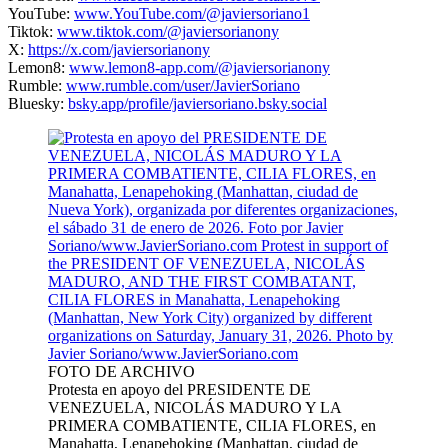
YouTube:
www.YouTube.com/@javiersoriano1
Tiktok:
www.tiktok.com/@javiersorianony
X:
https://x.com/javiersorianony
Lemon8:
www.lemon8-app.com/@javiersorianony
Rumble:
www.rumble.com/user/JavierSoriano
Bluesky:
bsky.app/profile/javiersoriano.bsky.social
FOTO DE ARCHIVO
Protesta en apoyo del PRESIDENTE DE
VENEZUELA, NICOLÁS MADURO Y LA
PRIMERA COMBATIENTE, CILIA FLORES, en
Manahatta, Lenapehoking (Manhattan, ciudad de