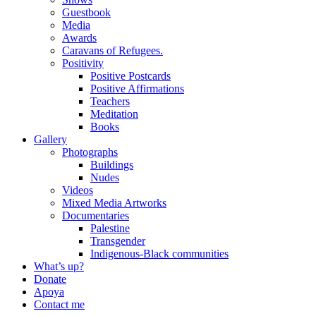
Guestbook
Media
Awards
Caravans of Refugees.
Positivity
Positive Postcards
Positive Affirmations
Teachers
Meditation
Books
Gallery
Photographs
Buildings
Nudes
Videos
Mixed Media Artworks
Documentaries
Palestine
Transgender
Indigenous-Black communities
What’s up?
Donate
Apoya
Contact me