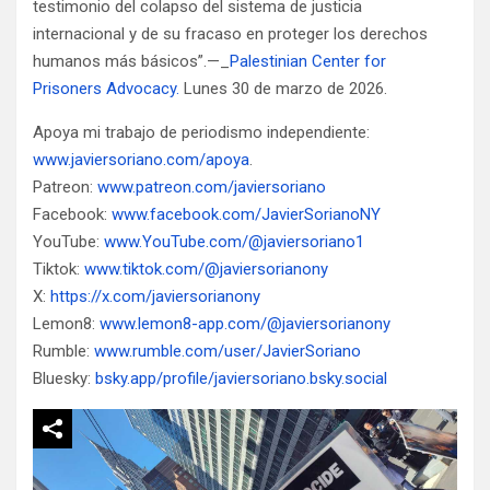
testimonio del colapso del sistema de justicia
internacional y de su fracaso en proteger los derechos
humanos más básicos”.—_
Palestinian Center for
Prisoners Advocacy.
Lunes 30 de marzo de 2026.
Apoya mi trabajo de periodismo independiente:
www.javiersoriano.com/apoya
.
Patreon:
www.patreon.com/javiersoriano
Facebook:
www.facebook.com/JavierSorianoNY
YouTube:
www.YouTube.com/@javiersoriano1
Tiktok:
www.tiktok.com/@javiersorianony
X:
https://x.com/javiersorianony
Lemon8:
www.lemon8-app.com/@javiersorianony
Rumble:
www.rumble.com/user/JavierSoriano
Bluesky:
bsky.app/profile/javiersoriano.bsky.social