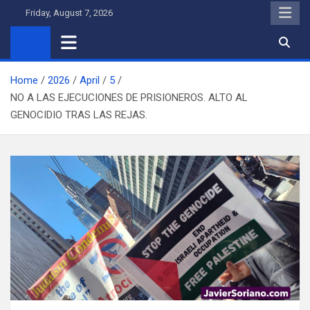
Skip
Friday, August 7, 2026
to
content
Home
2026
April
5
NO A LAS EJECUCIONES DE PRISIONEROS. ALTO AL
GENOCIDIO TRAS LAS REJAS.