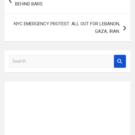
navigation
BEHIND BARS.
NYC EMERGENCY PROTEST: ALL OUT FOR LEBANON,
GAZA, IRAN.
S
e
a
r
c
h