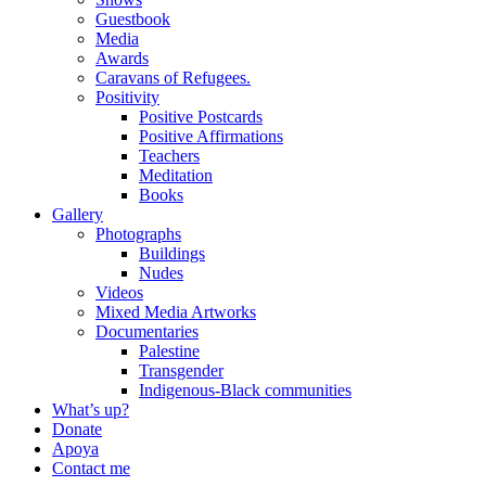
Guestbook
Media
Awards
Caravans of Refugees.
Positivity
Positive Postcards
Positive Affirmations
Teachers
Meditation
Books
Gallery
Photographs
Buildings
Nudes
Videos
Mixed Media Artworks
Documentaries
Palestine
Transgender
Indigenous-Black communities
What’s up?
Donate
Apoya
Contact me