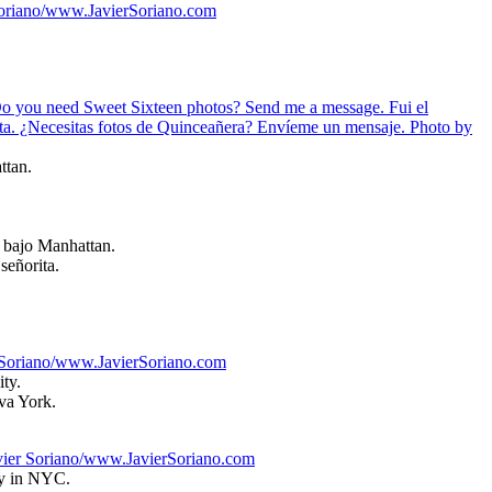
ttan.
l bajo Manhattan.
señorita.
ty.
va York.
ay in NYC.