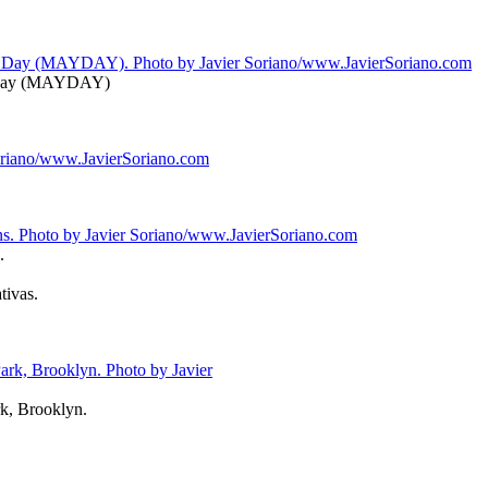
s’ Day (MAYDAY)
.
tivas.
k, Brooklyn.