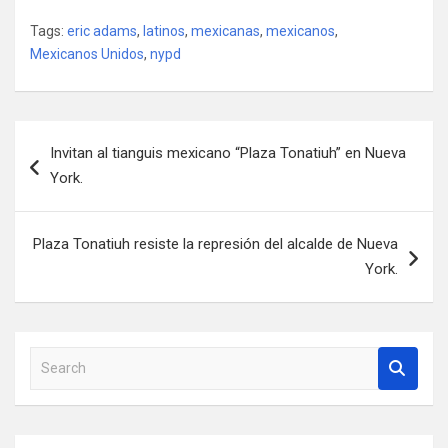
Tags:
eric adams
,
latinos
,
mexicanas
,
mexicanos
,
Mexicanos Unidos
,
nypd
Post
Invitan al tianguis mexicano “Plaza Tonatiuh” en Nueva
navigation
York.
Plaza Tonatiuh resiste la represión del alcalde de Nueva
York.
S
e
a
r