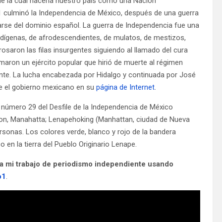
 de la cual nacería nuestro país como una Nación
21 culminó la Independencia de México, después de una guerra
arse del dominio español. La guerra de Independencia fue una
ndígenas, de afrodescendientes, de mulatos, de mestizos,
saron las filas insurgentes siguiendo al llamado del cura
maron un ejército popular que hirió de muerte al régimen
ente. La lucha encabezada por Hidalgo y continuada por José
ice el gobierno mexicano en su
página de Internet
.
 número 29 del Desfile de la Independencia de México
on, Manahatta; Lenapehoking (Manhattan, ciudad de Nueva
rsonas. Los colores verde, blanco y rojo de la bandera
 en la tierra del Pueblo Originario Lenape.
a mi trabajo de periodismo independiente usando
o1
.