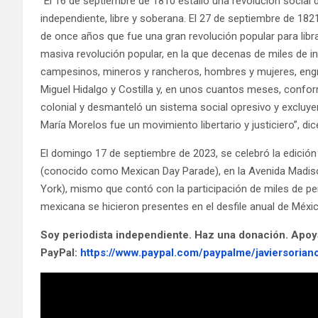
“El 16 de septiembre de 1810 estalló una revolución social
independiente, libre y soberana. El 27 de septiembre de 18
de once años que fue una gran revolución popular para libr
masiva revolución popular, en la que decenas de miles de i
campesinos, mineros y rancheros, hombres y mujeres, engro
Miguel Hidalgo y Costilla y, en unos cuantos meses, confor
colonial y desmanteló un sistema social opresivo y excluy
María Morelos fue un movimiento libertario y justiciero”, d
El domingo 17 de septiembre de 2023, se celebró la edición
(conocido como Mexican Day Parade), en la Avenida Madis
York), mismo que contó con la participación de miles de pe
mexicana se hicieron presentes en el desfile anual de México
Soy periodista independiente. Haz una donación. Apoy
PayPal:
https://www.paypal.com/paypalme/javiersorian