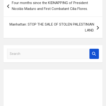
Four months since the KIDNAPPING of President
navigation
Nicolás Maduro and First Combatant Cilia Flores.
Manhattan: STOP THE SALE OF STOLEN PALESTINIAN
LAND.
S
e
a
r
c
h