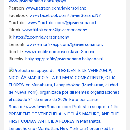
www.javiersoriano.com/apoya
.
Patreon:
www.patreon.com/javiersoriano
Facebook:
www.facebook.com/JavierSorianoNY
YouTube:
www.YouTube.com/@javiersoriano1
Tiktok:
www.tiktok.com/@javiersorianony
X:
https://x.com/javiersorianony
Lemon8:
www.lemon8-app.com/@javiersorianony
Rumble:
www.rumble.com/user/JavierSoriano
Bluesky:
bsky.app/profile/javiersoriano.bsky.social